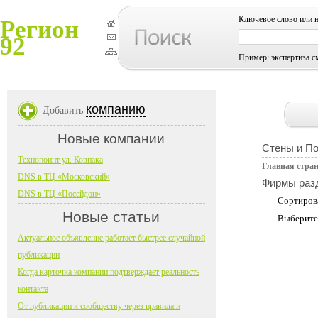
Ключевое слово или 
Регион
92
Пример: экспертиза с
компанию
Добавить
Новые компании
Стены и П
Технопоинт ул. Ковпака
Главная стра
DNS в ТЦ «Московский»
Фирмы раз
DNS в ТЦ «Посейдон»
Сортиров
Новые статьи
Выберите
Актуальное объявление работает быстрее случайной
публикации
Когда карточка компании подтверждает реальность
контакта
От публикации к сообществу через правила и