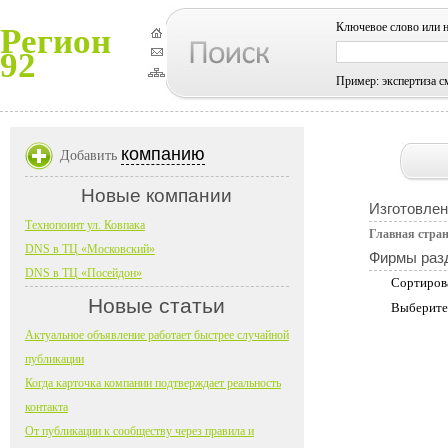
Ключевое слово или 
Регион
92
Пример: экспертиза с
компанию
Добавить
Новые компании
Изготовлен
Технопоинт ул. Ковпака
Главная стра
DNS в ТЦ «Московский»
Фирмы раз
DNS в ТЦ «Посейдон»
Сортиров
Новые статьи
Выберите
Актуальное объявление работает быстрее случайной
публикации
Когда карточка компании подтверждает реальность
контакта
От публикации к сообществу через правила и