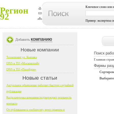
Ключевое слово или 
Регион
92
Пример: экспертиза с
компанию
Добавить
Новые компании
Поиск рабо
Технопоинт ул. Ковпака
Главная стра
DNS в ТЦ «Московский»
Фирмы раз
DNS в ТЦ «Посейдон»
Сортиров
Новые статьи
Выберите
Актуальное объявление работает быстрее случайной
публикации
Когда карточка компании подтверждает реальность
контакта
От публикации к сообществу через правила и