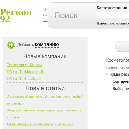
Ключевое слово или 
Регион
92
Пример: экспертиза с
компанию
Добавить
Новые компании
Косметолог
Технопоинт ул. Ковпака
Главная стра
DNS в ТЦ «Московский»
Фирмы раз
DNS в ТЦ «Посейдон»
Сортиров
Новые статьи
Выберите
Актуальное объявление работает быстрее случайной
публикации
Когда карточка компании подтверждает реальность
контакта
От публикации к сообществу через правила и