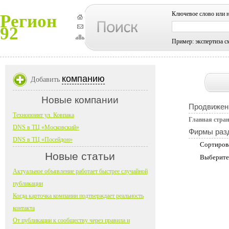
Ключевое слово или 
Регион
92
Пример: экспертиза с
компанию
Добавить
Новые компании
Продвижен
Технопоинт ул. Ковпака
Главная стра
DNS в ТЦ «Московский»
Фирмы раз
DNS в ТЦ «Посейдон»
Сортиров
Новые статьи
Выберите
Актуальное объявление работает быстрее случайной
публикации
Когда карточка компании подтверждает реальность
контакта
От публикации к сообществу через правила и