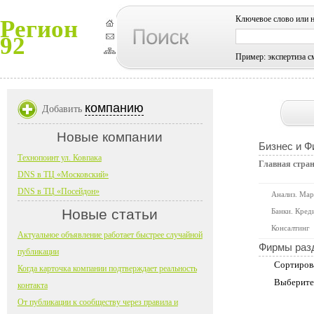
Ключевое слово или 
Регион
92
Пример: экспертиза с
компанию
Добавить
Новые компании
Бизнес и 
Технопоинт ул. Ковпака
Главная стра
DNS в ТЦ «Московский»
DNS в ТЦ «Посейдон»
Анализ. Мар
Новые статьи
Банки. Кред
Консалтинг
Актуальное объявление работает быстрее случайной
Фирмы раз
публикации
Сортиров
Когда карточка компании подтверждает реальность
Выберите
контакта
От публикации к сообществу через правила и