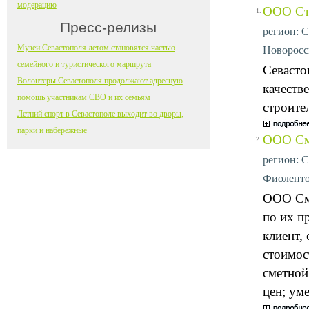
модерацию
ООО Ст
1.
Пресс-релизы
регион: С
Музеи Севастополя летом становятся частью
Новоросси
семейного и туристического маршрута
Севасто
Волонтеры Севастополя продолжают адресную
качеств
помощь участникам СВО и их семьям
строите
Летний спорт в Севастополе выходит во дворы,
парки и набережные
ООО См
2.
регион: С
Фиолентов
ООО Сме
по их п
клиент,
стоимос
сметной
цен; ум