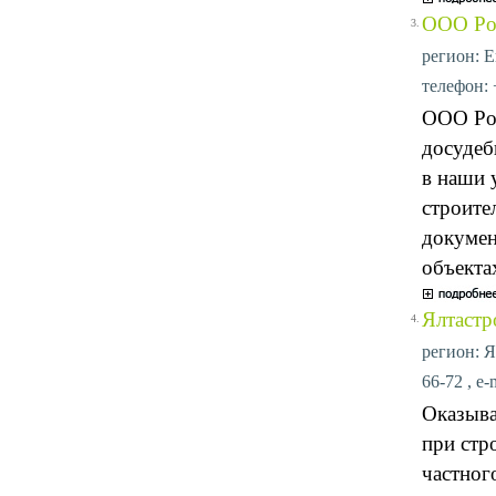
ООО Рос
3.
регион: Е
телефон: 
ООО Рос
досудеб
в наши 
строите
докумен
объекта
Ялтастр
4.
регион: Ял
66-72 , e-
Оказыва
при стр
частног