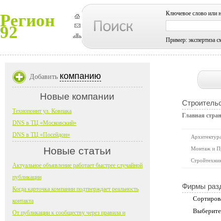
Ключевое слово или 
Регион
92
Пример: экспертиза с
компанию
Добавить
Новые компании
Строительс
Технопоинт ул. Ковпака
Главная стра
DNS в ТЦ «Московский»
DNS в ТЦ «Посейдон»
Архитектура
Новые статьи
Монтаж и П
Стройтехни
Актуальное объявление работает быстрее случайной
публикации
Фирмы раз
Когда карточка компании подтверждает реальность
Сортиров
контакта
Выберите
От публикации к сообществу через правила и