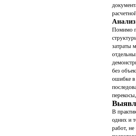
документ
расчетно
Анализ
Помимо п
структур
затраты 
отдельны
демонстр
без объек
ошибке в 
последов
перекосы
Выявл
В практи
одних и 
работ, н