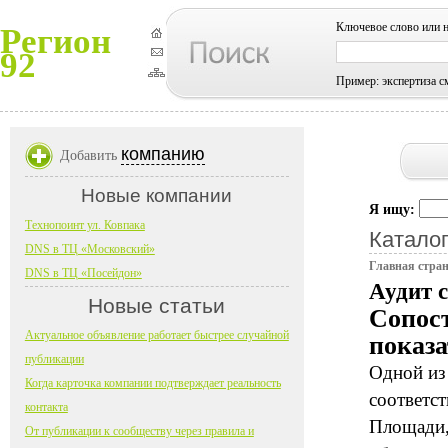
Ключевое слово или 
Регион
92
Пример: экспертиза с
компанию
Добавить
Новые компании
Я ищу:
Технопоинт ул. Ковпака
Каталог
DNS в ТЦ «Московский»
Главная стра
DNS в ТЦ «Посейдон»
Аудит 
Новые статьи
Сопос
Актуальное объявление работает быстрее случайной
показ
публикации
Одной из
Когда карточка компании подтверждает реальность
соответс
контакта
Площади,
От публикации к сообществу через правила и