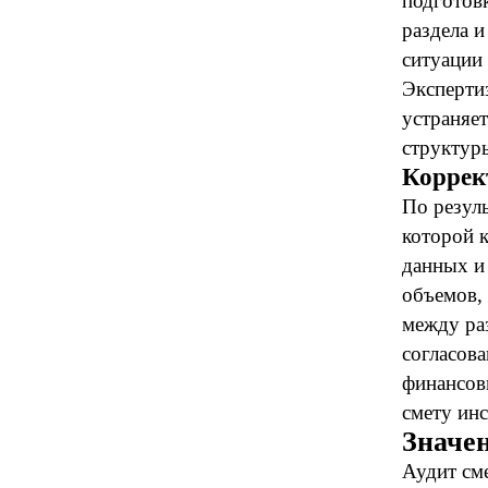
подготов
раздела 
ситуации
Эксперти
устраняет
структур
Коррек
По резул
которой 
данных и
объемов,
между ра
согласов
финансов
смету ин
Значен
Аудит см