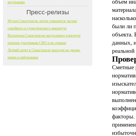
объем ин
модерацию
материала
Пресс-релизы
насколько
Музеи Севастополя летом становятся частью
были ли 
семейного и туристического маршрута
объекта.
Волонтеры Севастополя продолжают адресную
данных, 
помощь участникам СВО и их семьям
реальной
Летний спорт в Севастополе выходит во дворы,
Прове
парки и набережные
Сметные 
норматив
изыскате
норматив
выполнен
коэффици
факторы. 
применен
избыточн